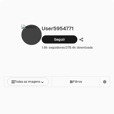
User5954771
Seguir
Compartilhar
1.8k seguidores
|
378.4k downloads
Todas as imagens
Filtros