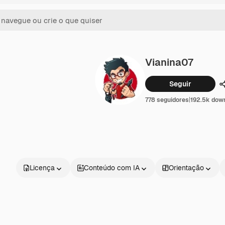
Vianina07
Seguir
778 seguidores
|
192.5k dow
Licença
Conteúdo com IA
Orientação