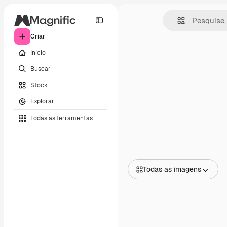
Criar
Início
Buscar
Stock
Explorar
Todas as ferramentas
Todas as imagens
Todas as imagens
Vetores
Ilustrações
Fotos
PSD
Modelos