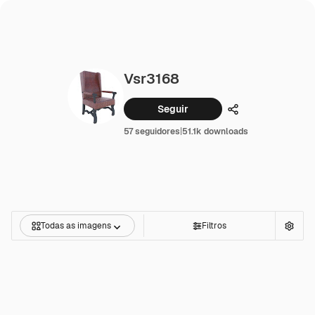
Vsr3168
Seguir
Compartilhar
57 seguidores
|
51.1k downloads
Todas as imagens
Filtros