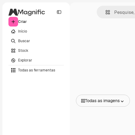
Criar
Início
Buscar
Stock
Explorar
Todas as ferramentas
Todas as imagens
Todas as imagens
Vetores
Ilustrações
Fotos
PSD
Modelos