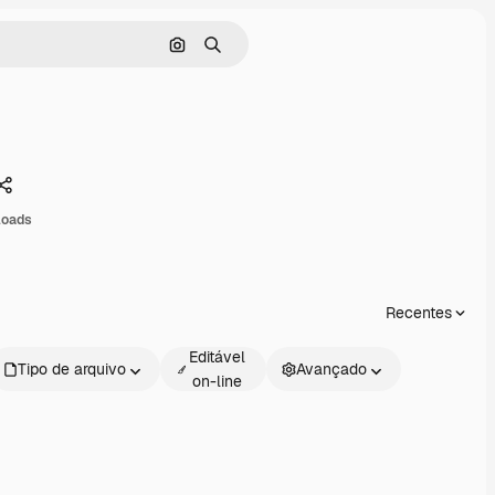
Pesquisar por imagem
Buscar
4
Compartilhar
loads
Recentes
Editável
Tipo de arquivo
Avançado
on-line