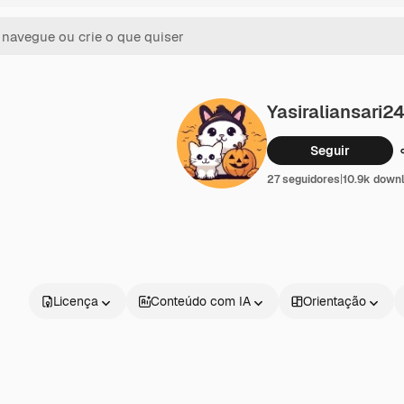
Yasiraliansari2
Seguir
27 seguidores
|
10.9k down
Licença
Conteúdo com IA
Orientação