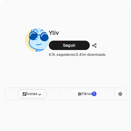
Yliv
Seguir
Compartilhar
6.7k seguidores
|
2.41m downloads
Ícones
Filtros
1