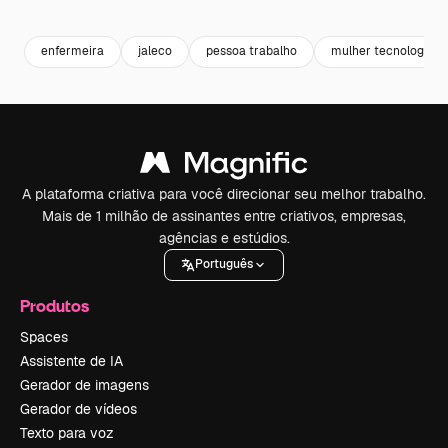
Premium
Premium
Premium
Premium
enfermeira
jaleco
pessoa trabalho
mulher tecnologia
A plataforma criativa para você direcionar seu melhor trabalho.
Mais de 1 milhão de assinantes entre criativos, empresas,
agências e estúdios.
Português
Produtos
Spaces
Assistente de IA
Gerador de imagens
Gerador de vídeos
Texto para voz