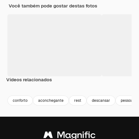
Você também pode gostar destas fotos
Vídeos relacionados
Premium
Premium
Premium
Premium
conforto
aconchegante
rest
descansar
pessoa re