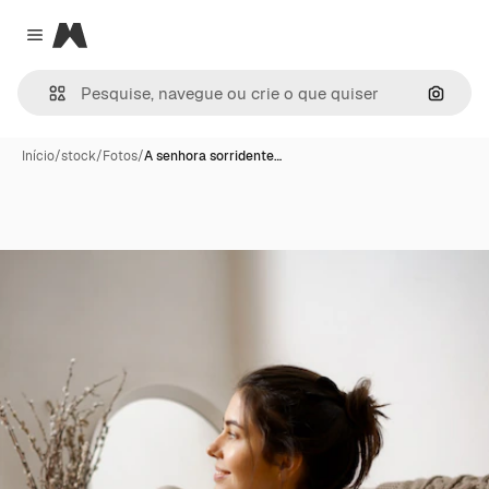
Magnific
Close menu
Pesqui
Início
/
stock
/
Fotos
/
A senhora sorridente…