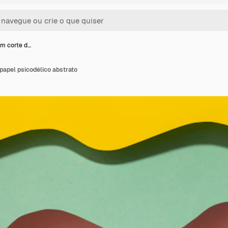
um corte d…
papel psicodélico abstrato