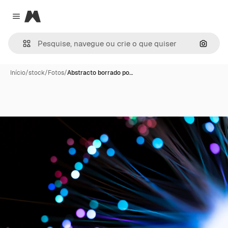
Magnific
Close menu
Pesqui
Início
/
stock
/
Fotos
/
Abstracto borrado po…