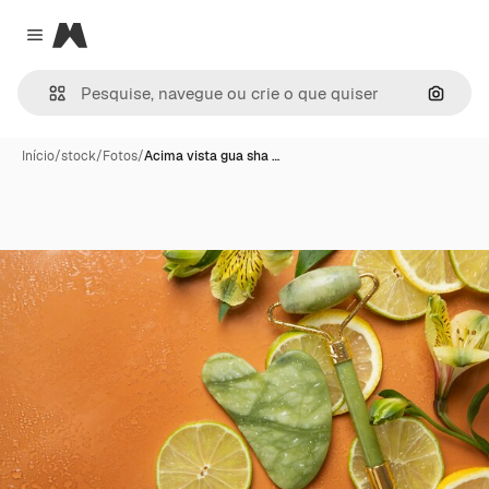
Magnific
Close menu
Pesqui
Início
/
stock
/
Fotos
/
Acima vista gua sha …