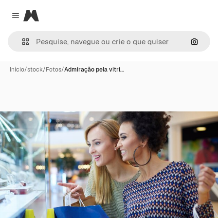
Magnific
Close menu
Pesqui
Início
/
stock
/
Fotos
/
Admiração pela vitri…