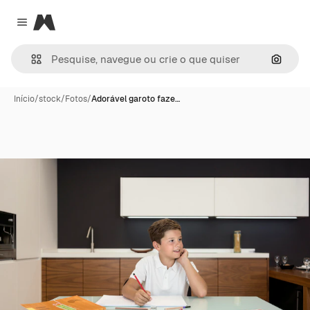
Magnific
Close menu
Pesqui
Início
/
stock
/
Fotos
/
Adorável garoto faze…