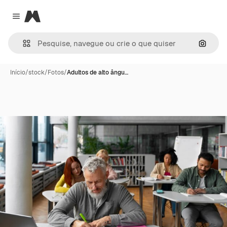
Magnific
Close menu
Pesqui
Início
/
stock
/
Fotos
/
Adultos de alto ângu…