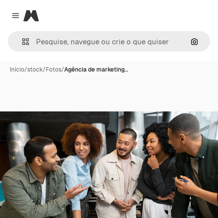
Magnific
Close menu
Pesqui
Início
/
stock
/
Fotos
/
Agência de marketing…