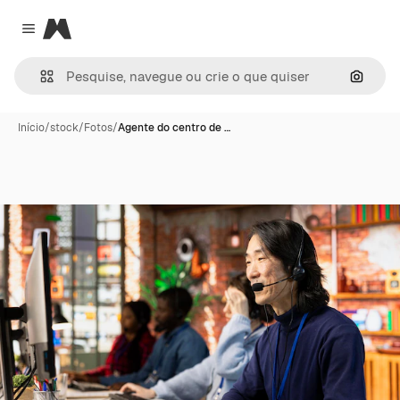
Magnific
Close menu
Pesqui
Início
/
stock
/
Fotos
/
Agente do centro de …