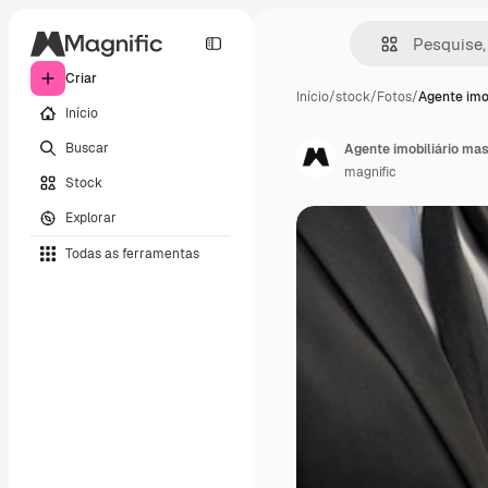
Criar
Início
/
stock
/
Fotos
/
Agente imo
Início
Buscar
magnific
Stock
Explorar
Todas as ferramentas