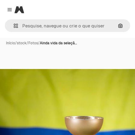
Magnific
Close menu
Pesqui
Início
/
stock
/
Fotos
/
Ainda vida da seleçã…