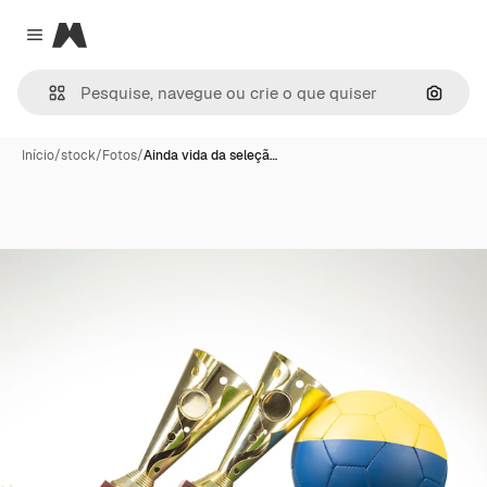
Magnific
Close menu
Pesqui
Início
/
stock
/
Fotos
/
Ainda vida da seleçã…