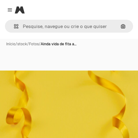
Magnific
Close menu
Pesqui
Início
/
stock
/
Fotos
/
Ainda vida de fita a…