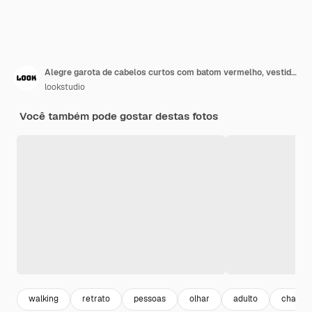
Alegre garota de cabelos curtos com batom vermelho, vestida com um casaco brilhante e chapéu branco faz selfie contra o windows.
lookstudio
Você também pode gostar destas fotos
walking
retrato
pessoas
olhar
adulto
chapeu 