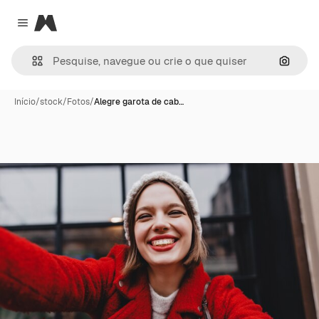
Magnific
Close menu
Pesqui
Início
/
stock
/
Fotos
/
Alegre garota de cab…