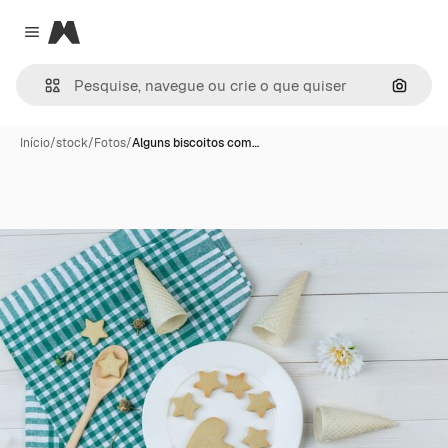
Magnific
Close menu
Pesqui
Início
/
stock
/
Fotos
/
Alguns biscoitos com…