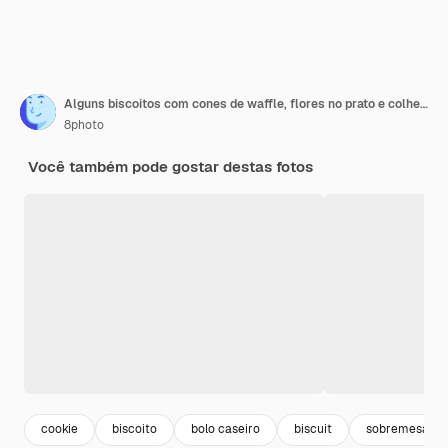
Alguns biscoitos com cones de waffle, flores no prato e colher de pau no fundo de madeira e toalha de cozinha, plana leigos.
8photo
Você também pode gostar destas fotos
cookie
biscoito
bolo caseiro
biscuit
sobremesa