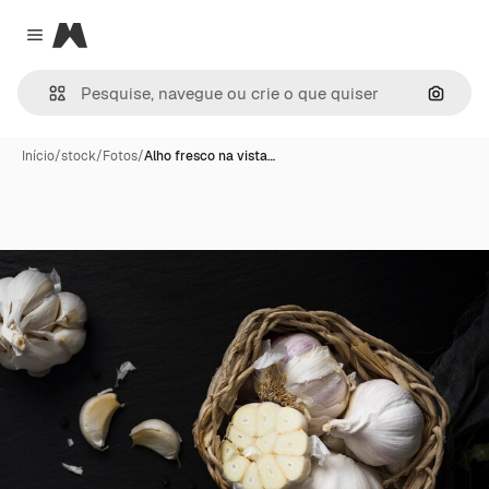
Magnific
Close menu
Pesqui
Início
/
stock
/
Fotos
/
Alho fresco na vista…