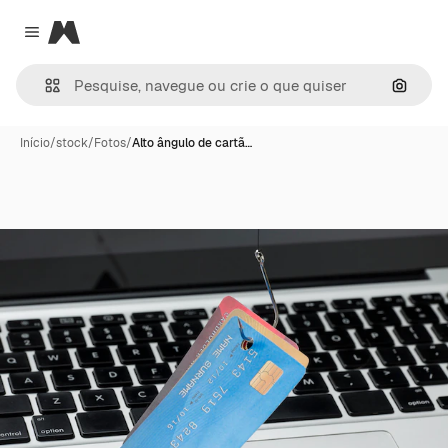
Magnific
Close menu
Pesqui
Início
/
stock
/
Fotos
/
Alto ângulo de cartã…