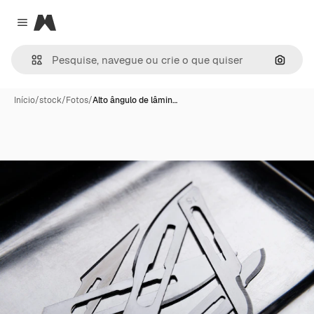
Magnific
Close menu
Pesqui
Início
/
stock
/
Fotos
/
Alto ângulo de lâmin…