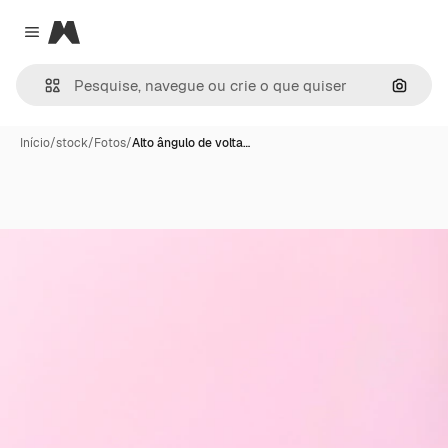
Magnific
Close menu
Pesqui
Início
/
stock
/
Fotos
/
Alto ângulo de volta…