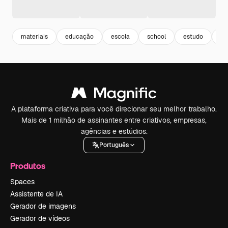
materiais
educação
escola
school
estudo
ed
A plataforma criativa para você direcionar seu melhor trabalho.
Mais de 1 milhão de assinantes entre criativos, empresas,
agências e estúdios.
Português
Produtos
Spaces
Assistente de IA
Gerador de imagens
Gerador de vídeos