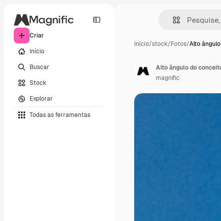
Criar
Início
/
stock
/
Fotos
/
Alto ângul
Início
Buscar
Alto ângulo do conceit
magnific
Stock
Explorar
Todas as ferramentas