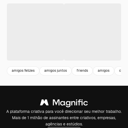
amigos felizes
amigos juntos
friends
amigos
comu
A plataforma criativa para você direcionar seu melhor trabalho.
Mais de 1 milhão de assinantes entre criativos, empresas,
agências e estúdios.