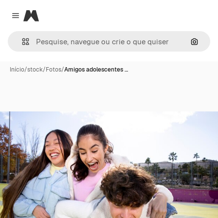
Magnific
Close menu
Pesqui
Início
/
stock
/
Fotos
/
Amigos adolescentes …