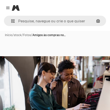
Magnific
Close menu
Pesqui
Início
/
stock
/
Fotos
/
Amigos às compras no…