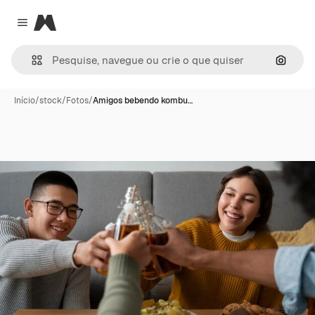
Magnific
Close menu
Pesqui
Início
/
stock
/
Fotos
/
Amigos bebendo kombu…