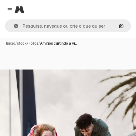
Magnific
Close menu
Pesqui
Início
/
stock
/
Fotos
/
Amigos curtindo a vi…