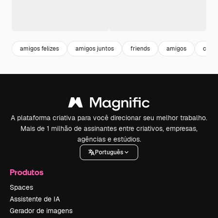
amigos felizes
amigos juntos
friends
amigos
comu
A plataforma criativa para você direcionar seu melhor trabalho.
Mais de 1 milhão de assinantes entre criativos, empresas,
agências e estúdios.
Português
Produtos
Spaces
Assistente de IA
Gerador de imagens