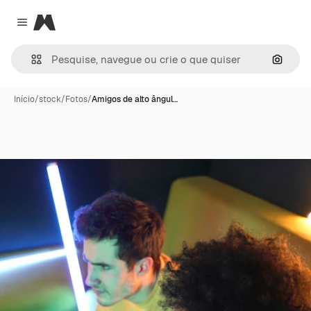
Magnific
Close menu
Pesqui
Início
/
stock
/
Fotos
/
Amigos de alto ângul…