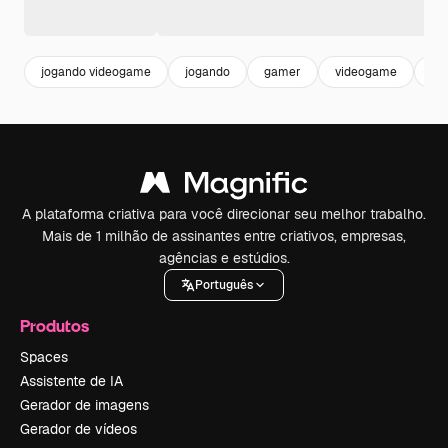
jogando videogame
jogando
gamer
videogame
laz
A plataforma criativa para você direcionar seu melhor trabalho.
Mais de 1 milhão de assinantes entre criativos, empresas,
agências e estúdios.
Português
Produtos
Spaces
Assistente de IA
Gerador de imagens
Gerador de vídeos