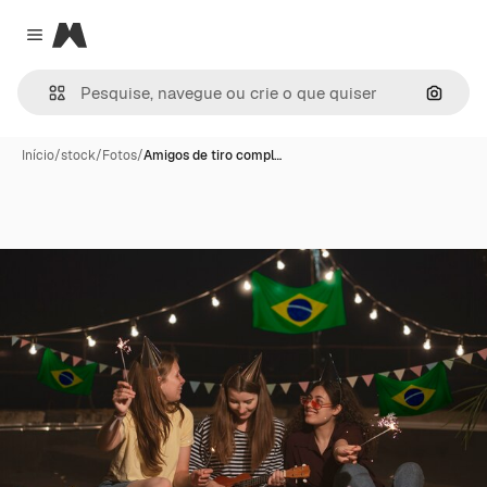
Magnific
Close menu
Pesqui
Início
/
stock
/
Fotos
/
Amigos de tiro compl…