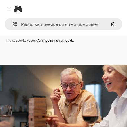
Magnific
Close menu
Pesqui
Início
/
stock
/
Fotos
/
Amigos mais velhos d…