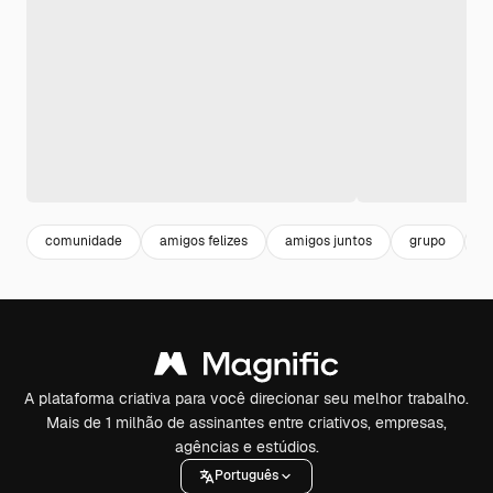
comunidade
amigos felizes
amigos juntos
grupo
t
A plataforma criativa para você direcionar seu melhor trabalho.
Mais de 1 milhão de assinantes entre criativos, empresas,
agências e estúdios.
Português