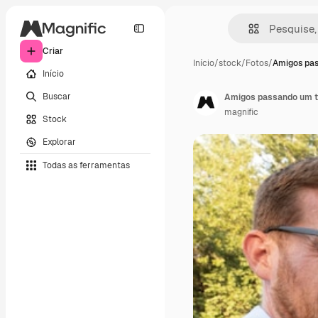
Criar
Início
/
stock
/
Fotos
/
Amigos pa
Início
Buscar
Amigos passando um tem
magnific
Stock
Explorar
Todas as ferramentas