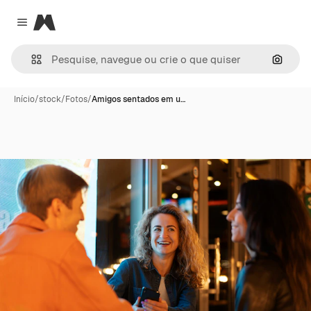
Magnific
Close menu
Pesqui
Início
/
stock
/
Fotos
/
Amigos sentados em u…