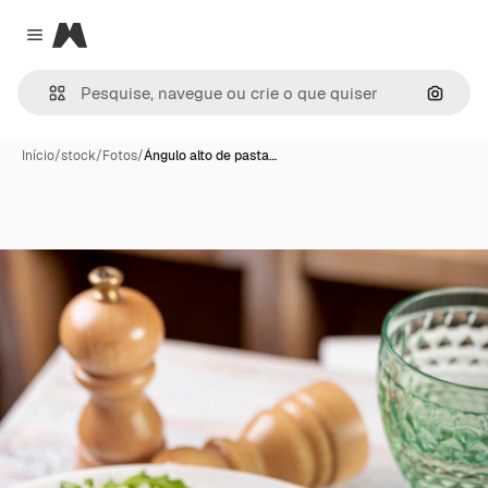
Magnific
Close menu
Pesqui
Início
/
stock
/
Fotos
/
Ángulo alto de pasta…