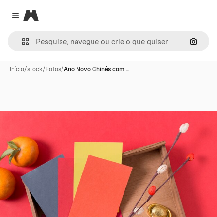
Magnific
Close menu
Pesqui
Início
/
stock
/
Fotos
/
Ano Novo Chinês com …