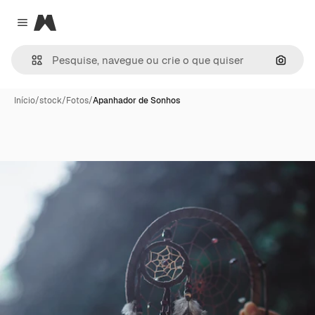
Magnific
Close menu
Pesqui
Início
/
stock
/
Fotos
/
Apanhador de Sonhos