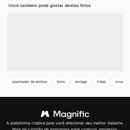
Você também pode gostar destas fotos
apanhador de sonhos
boho
vintage
tribal
ornamen
A plataforma criativa para você direcionar seu melhor trabalho.
Mais de 1 milhão de assinantes entre criativos, empresas,