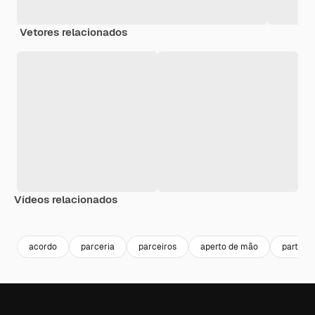
Vetores relacionados
Vídeos relacionados
Premium
Premium
Premium
Premium
acordo
parceria
parceiros
aperto de mão
partner