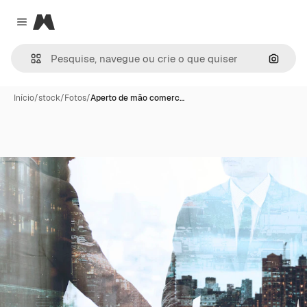
Magnific
Close menu
Pesqui
Início
/
stock
/
Fotos
/
Aperto de mão comerc…