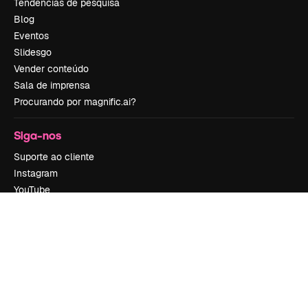
Tendências de pesquisa
Blog
Eventos
Slidesgo
Vender conteúdo
Sala de imprensa
Procurando por magnific.ai?
Siga-nos
Suporte ao cliente
Instagram
YouTube
LinkedIn
TikTok
Discord
X
Reddit