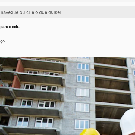
para o esb…
oço