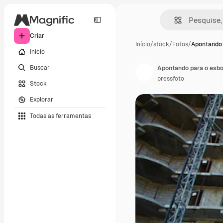
Criar
Início
/
stock
/
Fotos
/
Apontando 
Início
Buscar
Apontando para o esb
pressfoto
Stock
Explorar
Todas as ferramentas