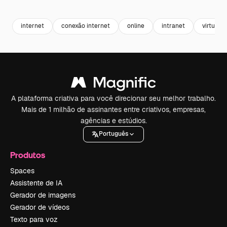
Premium
Premium
Gerado por IA
Premium
Premium
internet
conexão internet
online
intranet
virtual
A plataforma criativa para você direcionar seu melhor trabalho.
Mais de 1 milhão de assinantes entre criativos, empresas,
agências e estúdios.
Português
Produtos
Spaces
Assistente de IA
Gerador de imagens
Gerador de vídeos
Texto para voz