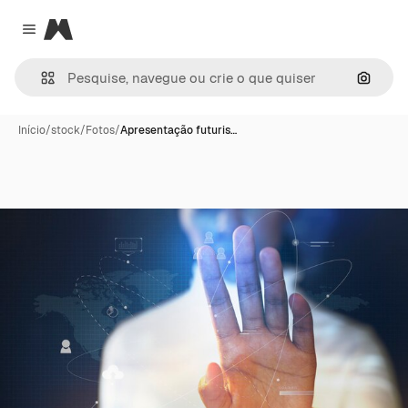
Magnific
Close menu
Pesqui
Início
/
stock
/
Fotos
/
Apresentação futuris…