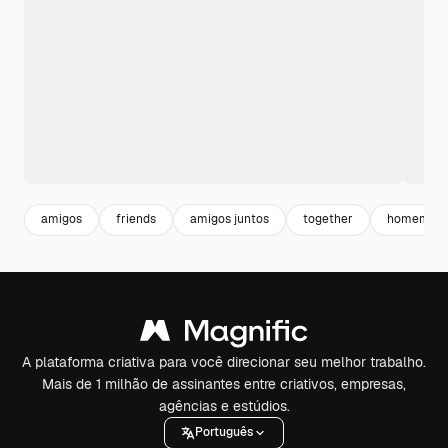
amigos
friends
amigos juntos
together
homem mu
A plataforma criativa para você direcionar seu melhor trabalho.
Mais de 1 milhão de assinantes entre criativos, empresas,
agências e estúdios.
Português