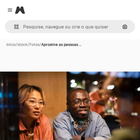
Magnific
Close menu
Pesqui
Início
/
stock
/
Fotos
/
Aproxime as pessoas …