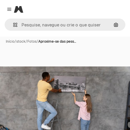
Magnific
Close menu
Pesqui
Início
/
stock
/
Fotos
/
Aproxime-se das pess…