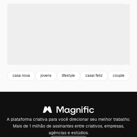
casa nova
jovens
lifestyle
casal feliz
couple
v
A plataforma criativa para você direcionar seu melhor trabalho.
Mais de 1 milhão de assinantes entre criativos, empresas,
agências e estúdios.