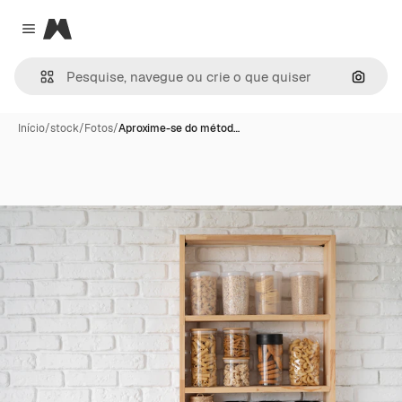
Magnific
Close menu
Pesqui
Início
/
stock
/
Fotos
/
Aproxime-se do métod…