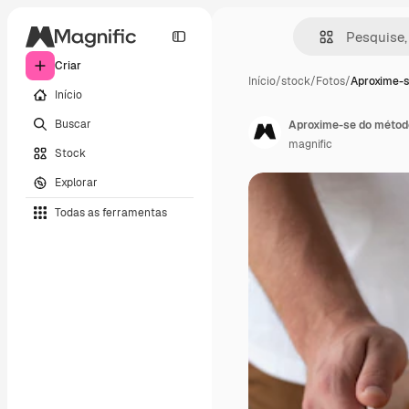
Criar
Início
/
stock
/
Fotos
/
Aproxime-
Início
Buscar
Aproxime-se do métod
magnific
Stock
Explorar
Todas as ferramentas