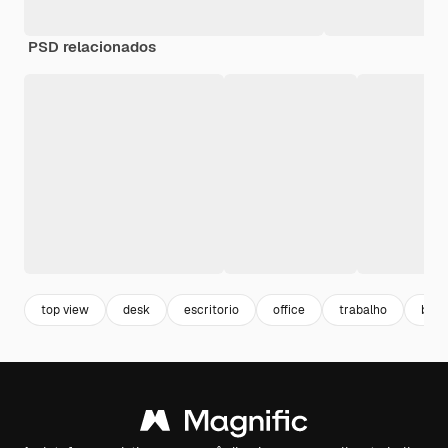
PSD relacionados
top view
desk
escritorio
office
trabalho
busi