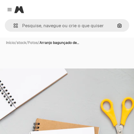
Magnific
Close menu
Pesqui
Início
/
stock
/
Fotos
/
Arranjo bagunçado de…