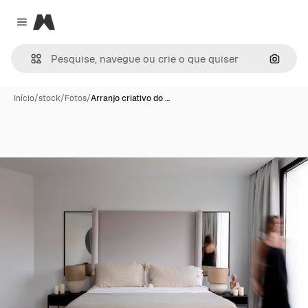
Magnific
Close menu
Pesqui
Início
/
stock
/
Fotos
/
Arranjo criativo do …