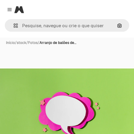
Magnific
Close menu
Pesqui
Início
/
stock
/
Fotos
/
Arranjo de balões de…