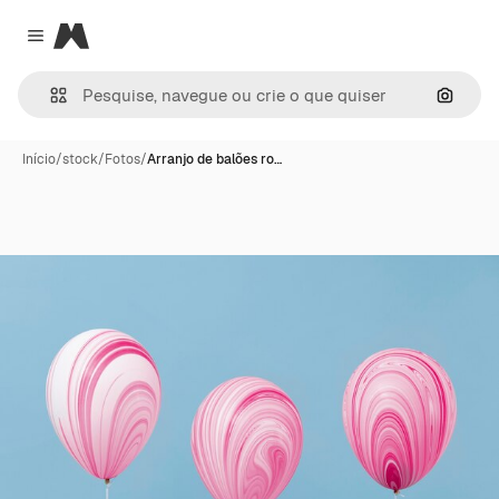
Magnific
Close menu
Pesqui
Início
/
stock
/
Fotos
/
Arranjo de balões ro…