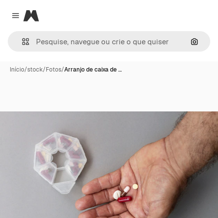
Magnific
Close menu
Pesqui
Início
/
stock
/
Fotos
/
Arranjo de caixa de …